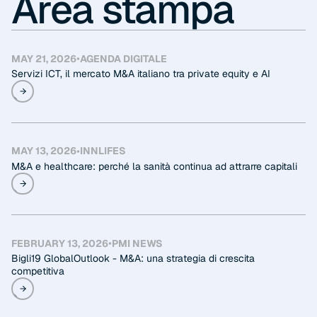
Area stampa
•
MAY 21, 2026
AGENDA DIGITALE
Servizi ICT, il mercato M&A italiano tra private equity e AI
•
MAY 13, 2026
INNLIFES
M&A e healthcare: perché la sanità continua ad attrarre capitali
•
FEBRUARY 13, 2026
PMI NEWS
Bigli19 GlobalOutlook - M&A: una strategia di crescita
competitiva