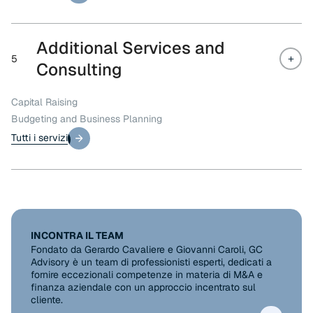
Additional Services and
5
Consulting
Capital Raising
Budgeting and Business Planning
Tutti i servizi
Tutti i servizi
INCONTRA IL TEAM
Fondato da Gerardo Cavaliere e Giovanni Caroli, GC
Advisory è un team di professionisti esperti, dedicati a
fornire eccezionali competenze in materia di M&A e
finanza aziendale con un approccio incentrato sul
cliente.