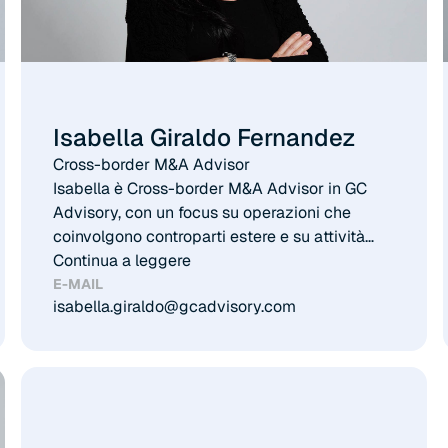
Isabella Giraldo Fernandez
Cross-border M&A Advisor
Isabella è Cross-border M&A Advisor in GC
Advisory, con un focus su operazioni che
coinvolgono controparti estere e su attività
buy-side domestiche. Assiste investitori e
Continua a leggere
corporate in operazioni straordinarie
E-MAIL
isabella.giraldo@gcadvisory.com
internazionali, supportando sia processi di
acquisizione sia operazioni cross-border, con
particolare attenzione ai settori energy
(renewables), healthcare e IT. È international
tax lawyer di formazione e ha maturato una
significativa esperienza nell’ambito di