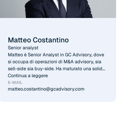
Master in Management con focus in Corporate
Finance presso l’IE Business School di Madrid.
Matteo Costantino
Senior analyst​
Matteo è Senior Analyst in GC Advisory, dove
si occupa di operazioni di M&A advisory, sia
sell-side sia buy-side. Ha maturato una solida
esperienza in diversi settori, tra cui healthcare,
Continua a leggere
manufacturing, insurance brokerage,
E-MAIL
matteo.costantino@gcadvisory.com
consumer ed industrial. Prima di unirsi a GC
Advisory nel 2025, Matteo ha maturato oltre 3
anni di esperienza in boutique di M&A e
Corporate Finance. È laureato in Management
e Corporate Finance presso l’Università
Commerciale Luigi Bocconi e ha completato