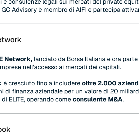
ti e consulenze legali sui mercati del private equit
, GC Advisory è membro di AIFI e partecipa attiv
etwork
E Network,
lanciato da Borsa Italiana e ora parte
mprese nell'accesso ai mercati dei capitali.
k è cresciuto fino a includere
oltre 2.000 aziend
i di finanza aziendale per un valore di 20 miliar
r di ELITE, operando come
consulente M&A
.
ook