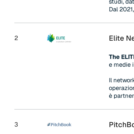
studi, da
Dal 2021
Elite N
2
The ELIT
e medie i
Il networ
operazion
è partne
PitchB
3