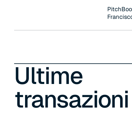
PitchBoo
Francisco
Ultime
transazioni