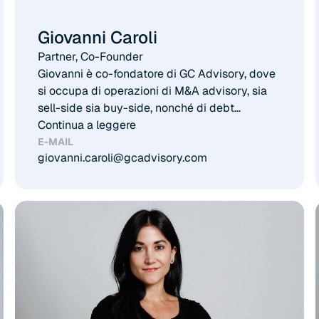
Giovanni Caroli
Partner, Co-Founder​
Giovanni è co-fondatore di GC Advisory, dove
si occupa di operazioni di M&A advisory, sia
sell-side sia buy-side, nonché di debt
advisory. Ha maturato una solida esperienza
Continua a leggere
in diversi settori chiave, tra cui aerospace,
E-MAIL
giovanni.caroli@gcadvisory.com
software & technology, healthcare, consumer,
industrial ed energy. Prima di fondare GC
Advisory, Giovanni ha lavorato presso primarie
società di consulenza e studi professionali, e
ha conseguito un Master in Management
presso l’Università Bocconi e un Master in
International Taxation presso l’Università di
Leiden.