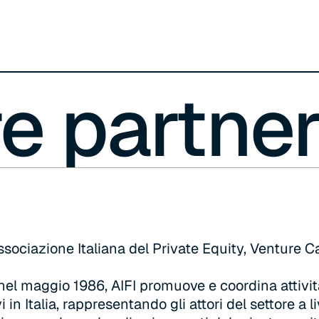
Management, con major in Corporate Finance,
presso l’Università Commerciale Luigi Bocconi.
re partne
ssociazione Italiana del Private Equity, Venture Ca
el maggio 1986, AIFI promuove e coordina attivit
i in Italia, rappresentando gli attori del settore a 