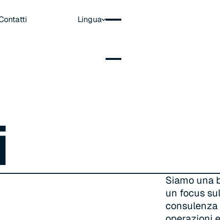
Contatti
Lingua
i
Siamo una b
un focus sul
consulenza f
operazioni e