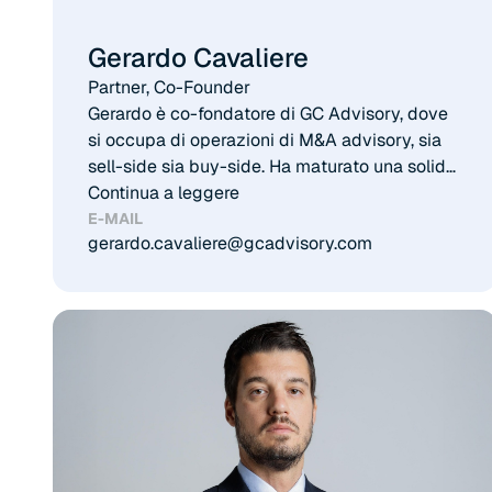
Gerardo Cavaliere
Partner, Co-Founder​
Gerardo è co-fondatore di GC Advisory, dove
si occupa di operazioni di M&A advisory, sia
sell-side sia buy-side. Ha maturato una solida
esperienza in diversi settori chiave, tra cui
Continua a leggere
aerospace, software e ICT, industrial e
E-MAIL
gerardo.cavaliere@gcadvisory.com
business services. Gerardo si è laureato in
Amministrazione Finanza Aziendale e
Controllo presso l’Università Bocconi e, prima
di fondare GC Advisory, ha maturato
esperienze in primarie banche d’affari
internazionali e studi professionali, dove ha
maturato esperienze in debt restructuring,
operazioni straordinarie, wealth management
e governance familiare.