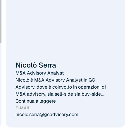
strutture societarie e fiscali internazionali,
collaborando con investitori italiani ed esteri in
operazioni sia domestiche sia cross-border.
Vanta un profilo internazionale e una solida
esperienza nella gestione di operazioni
complesse in contesti multiculturali, con
un’ampia rete di relazioni con controparti e
advisor a livello internazionale.
Nicolò Serra
M&A Advisory Analyst
Nicolò è M&A Advisory Analyst in GC
Advisory, dove è coinvolto in operazioni di
M&A advisory, sia sell-side sia buy-side.
Prima di unirsi a GC Advisory, ha maturato
Continua a leggere
esperienza attraverso stage presso una
E-MAIL
nicolo.serra@gcadvisory.com
boutique di M&A e Corporate Finance e un
search fund. Ha conseguito la Laurea in
Economia e Finanza e la Laurea Magistrale in