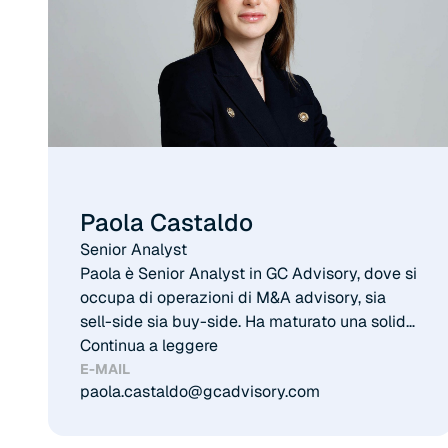
Paola Castaldo
Senior Analyst
Paola è Senior Analyst in GC Advisory, dove si
occupa di operazioni di M&A advisory, sia
sell-side sia buy-side. Ha maturato una solida
esperienza in diversi settori, tra cui consumer,
Continua a leggere
food, healthcare, ICT, automotive, industrial
E-MAIL
paola.castaldo@gcadvisory.com
and textile/manufacturing. Prima di unirsi a
GC Advisory nel 2026, Paola ha maturato 3
anni di esperienza nel team di Investment