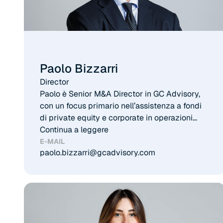
Paolo Bizzarri
Director
Paolo è Senior M&A Director in GC Advisory,
con un focus primario nell’assistenza a fondi
di private equity e corporate in operazioni
straordinarie. Ha maturato oltre 13 anni di
Continua a leggere
esperienza in M&A, acquisiti a Milano e Londra
E-MAIL
paolo.bizzarri@gcadvisory.com
presso primarie banche d’investimento
internazionali. Paolo si è laureato con lode in
Economia Aziendale presso la LUISS
University e ha iniziato la propria carriera in
Leonardo & Co. a Milano come M&A intern.