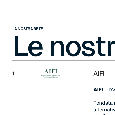
Banking di Banca Mediolanum. Ha conseguito
la Laurea in Economia e Gestione Aziendale e
la Laurea Magistrale in Management per
l’Impresa, profilo Finance, presso l’Università
LA NOSTRA RETE
Cattolica del Sacro Cuore di Milano.
Le nost
AIFI
1
AIFI
è l'A
Fondata n
alternativ